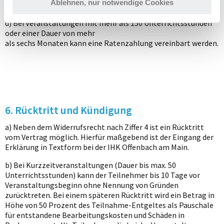
Ablehnen, nur notwendige Cookies
der IHK Offenbach am Main.
Erfahren Sie mehr darüber, wie Ihre persönlichen Daten
verarbeitet werden, und legen Sie Ihre Präferenzen im
d) Bei Veranstaltungen mit mehr als 150 Unterrichtsstunden
Abschnitt Einzelheiten
fest.
oder einer Dauer von mehr
als sechs Monaten kann eine Ratenzahlung vereinbart werden.
Wir nutzen Cookies, damit Sie auf unserer Seite die
bestmögliche Nutzererfahrung bekommen. Notwendige
Cookies können nicht deaktiviert werden und dienen dem
reibungslosen Betrieb. Mit Ihrer persönlichen Cookie-
Auswahl geben Sie Ihre Einwilligung in die jeweilige
6. Rücktritt und Kündigung
Verarbeitung und/oder zur Weitergabe an Drittanbieter,
bzw. können sie entsprechend anpassen. Ihre Einstellung
a) Neben dem Widerrufsrecht nach Ziffer 4 ist ein Rücktritt
vom Vertrag möglich. Hierfür maßgebend ist der Eingang der
können Sie jederzeit über unsere Datenschutzerklärung
Erklärung in Textform bei der IHK Offenbach am Main.
widerrufen. Zudem steht Ihnen ein gesonderter Cookie-
Link am Ende der Webseite als Widerrufsmöglichkeit zur
b) Bei Kurzzeitveranstaltungen (Dauer bis max. 50
Verfügung.
Unterrichtsstunden) kann der Teilnehmer bis 10 Tage vor
Veranstaltungsbeginn ohne Nennung von Gründen
zurücktreten. Bei einem späteren Rücktritt wird ein Betrag in
Höhe von 50 Prozent des Teilnahme-Entgeltes als Pauschale
für entstandene Bearbeitungskosten und Schäden in