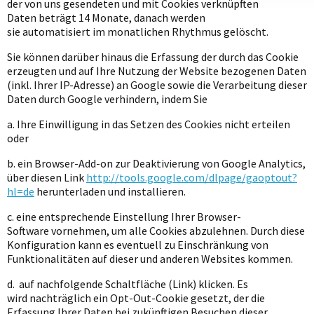
der von uns gesendeten und mit Cookies verknüpften
jeweilige Verarbeitung und/oder zur Weitergabe an Drittanbiet
Daten beträgt 14 Monate, danach werden
können sie entsprechend anpassen. Ihre Einstellung können
sie automatisiert im monatlichen Rhythmus gelöscht.
jederzeit über unsere Datenschutzerklärung widerrufen. Zud
Sie können darüber hinaus die Erfassung der durch das Cookie
Ihnen ein gesonderter Cookie-Link am Ende der Webseite al
erzeugten und auf Ihre Nutzung der Website bezogenen Daten
Widerrufsmöglichkeit zur Verfügung.
(inkl. Ihrer IP-Adresse) an Google sowie die Verarbeitung dieser
Daten durch Google verhindern, indem Sie
a. Ihre Einwilligung in das Setzen des Cookies nicht erteilen
oder
b. ein Browser-Add-on zur Deaktivierung von Google Analytics,
über diesen Link
http://tools.google.com/dlpage/gaoptout?
hl=de
herunterladen und installieren.
c. eine entsprechende Einstellung Ihrer Browser-
Software vornehmen, um alle Cookies abzulehnen. Durch diese
Konfiguration kann es eventuell zu Einschränkung von
Funktionalitäten auf dieser und anderen Websites kommen.
d. auf nachfolgende Schaltfläche (Link) klicken. Es
wird nachträglich ein Opt-Out-Cookie gesetzt, der die
Erfassung Ihrer Daten bei zukünftigen Besuchen dieser