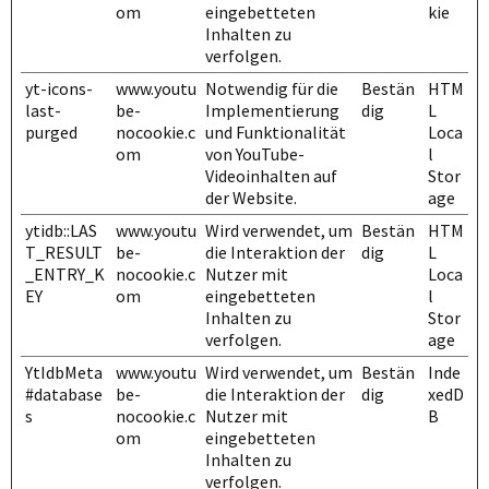
om
eingebetteten
kie
Inhalten zu
verfolgen.
yt-icons-
www.youtu
Notwendig für die
Bestän
HTM
last-
be-
Implementierung
dig
L
purged
nocookie.c
und Funktionalität
Loca
om
von YouTube-
l
Videoinhalten auf
Stor
der Website.
age
ytidb::LAS
www.youtu
Wird verwendet, um
Bestän
HTM
T_RESULT
be-
die Interaktion der
dig
L
_ENTRY_K
nocookie.c
Nutzer mit
Loca
EY
om
eingebetteten
l
Inhalten zu
Stor
verfolgen.
age
YtIdbMeta
www.youtu
Wird verwendet, um
Bestän
Inde
#database
be-
die Interaktion der
dig
xedD
s
nocookie.c
Nutzer mit
B
om
eingebetteten
Inhalten zu
verfolgen.