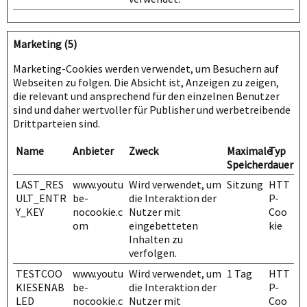
Marketing (5)
Marketing-Cookies werden verwendet, um Besuchern auf
Webseiten zu folgen. Die Absicht ist, Anzeigen zu zeigen,
die relevant und ansprechend für den einzelnen Benutzer
sind und daher wertvoller für Publisher und werbetreibende
Drittparteien sind.
Name
Anbieter
Zweck
Maximale
Typ
Speicherdauer
LAST_RES
www.youtu
Wird verwendet, um
Sitzung
HTT
ULT_ENTR
be-
die Interaktion der
P-
Y_KEY
nocookie.c
Nutzer mit
Coo
om
eingebetteten
kie
Inhalten zu
verfolgen.
TESTCOO
www.youtu
Wird verwendet, um
1 Tag
HTT
KIESENAB
be-
die Interaktion der
P-
LED
nocookie.c
Nutzer mit
Coo