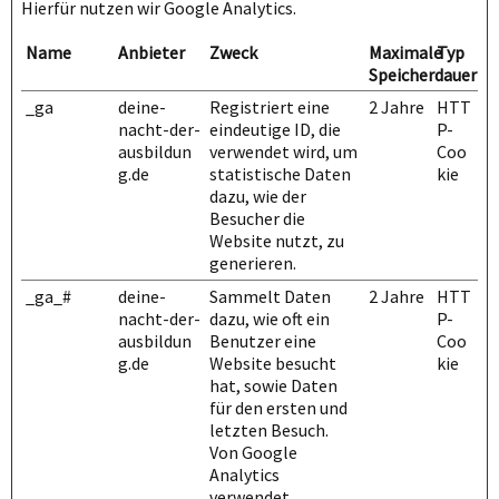
Hierfür nutzen wir Google Analytics.
Name
Anbieter
Zweck
Maximale
Typ
Speicherdauer
_ga
deine-
Registriert eine
2 Jahre
HTT
nacht-der-
eindeutige ID, die
P-
ausbildun
verwendet wird, um
Coo
g.de
statistische Daten
kie
dazu, wie der
Besucher die
Website nutzt, zu
generieren.
_ga_#
deine-
Sammelt Daten
2 Jahre
HTT
nacht-der-
dazu, wie oft ein
P-
ausbildun
Benutzer eine
Coo
g.de
Website besucht
kie
hat, sowie Daten
für den ersten und
letzten Besuch.
Von Google
Analytics
verwendet.