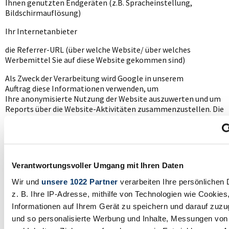
Ihnen genutzten Endgeräten (z.B. Spracheinstellung,
Bildschirmauflösung)
Ihr Internetanbieter
die Referrer-URL (über welche Website/ über welches
Werbemittel Sie auf diese Website gekommen sind)
Als Zweck der Verarbeitung wird Google in unserem
Auftrag diese Informationen verwenden, um
Ihre anonymisierte Nutzung der Website auszuwerten und um
Reports über die Website-Aktivitäten zusammenzustellen. Die
durch Google Analytics bereitgestellten Reports dienen der
Analyse der Leistung unserer Website und des Erfolgs
unserer nutzerzentrierten Kampagnen.
Dabei nutzen wir die technische Erweiterung „Google Signals“.
Verantwortungsvoller Umgang mit Ihren Daten
Dies ist eine Cross Device Webanalyse – also eine
geräteübergreifende Webanalyse.
Wir und
unsere 1022 Partner
verarbeiten Ihre persönlichen 
Mit dieser kann die Verbindung eines Webseitenbesuchers mit
z. B. Ihre IP-Adresse, mithilfe von Technologien wie Cookies
verschiedenen Endgeräten hergestellt werden.
Informationen auf Ihrem Gerät zu speichern und darauf zuzu
Dies geschieht nur dann, wenn sich der Webseitenbesucher vor
und so personalisierte Werbung und Inhalte, Messungen vo
dem Besuch der Webseite bei einem selbst gewählten